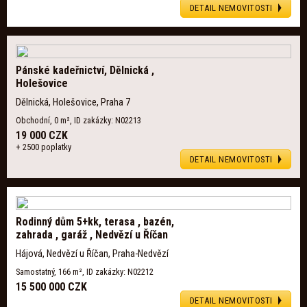
DETAIL NEMOVITOSTI
Pánské kadeřnictví, Dělnická ,
Holešovice
Dělnická, Holešovice, Praha 7
Obchodní, 0 m², ID zakázky: N02213
19 000 CZK
+ 2500 poplatky
DETAIL NEMOVITOSTI
Rodinný dům 5+kk, terasa , bazén,
zahrada , garáž , Nedvězí u Říčan
Hájová, Nedvězí u Říčan, Praha-Nedvězí
Samostatný, 166 m², ID zakázky: N02212
15 500 000 CZK
DETAIL NEMOVITOSTI