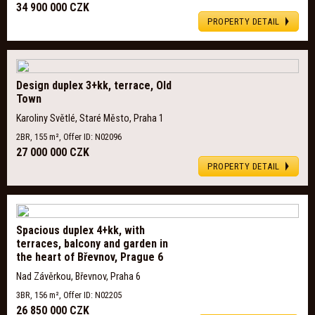
34 900 000 CZK
PROPERTY DETAIL
Design duplex 3+kk, terrace, Old
Town
Karoliny Světlé, Staré Město, Praha 1
2BR, 155 m², Offer ID: N02096
27 000 000 CZK
PROPERTY DETAIL
Spacious duplex 4+kk, with
terraces, balcony and garden in
the heart of Břevnov, Prague 6
Nad Závěrkou, Břevnov, Praha 6
3BR, 156 m², Offer ID: N02205
26 850 000 CZK