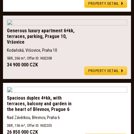
PROPERTY DETAIL
Generous luxury apartment 6+kk,
terraces, parking, Prague 10,
Vršovice
Kodaňská, Vršovice, Praha 10
5BR, 266 m², Offer ID: N02208
34 900 000 CZK
PROPERTY DETAIL
Spacious duplex 4+kk, with
terraces, balcony and garden in
the heart of Břevnov, Prague 6
Nad Závěrkou, Břevnov, Praha 6
3BR, 156 m², Offer ID: N02205
26 850 000 CZK