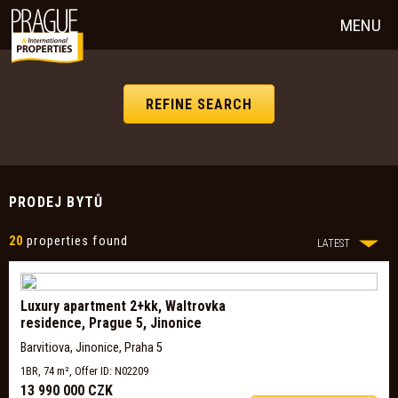
MENU
REFINE SEARCH
PRODEJ BYTŮ
20
properties found
LATEST
Luxury apartment 2+kk, Waltrovka
residence, Prague 5, Jinonice
Barvitiova, Jinonice, Praha 5
1BR, 74 m², Offer ID: N02209
13 990 000 CZK